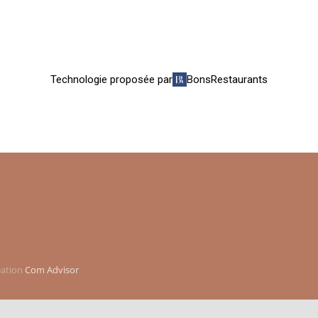
éation
Com Advisor