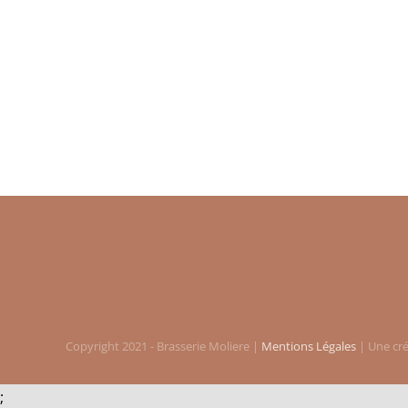
Copyright 2021 - Brasserie Moliere |
Mentions Légales
| Une cr
;